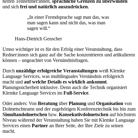
helfen Teilnehmer:innen,
sprachliche Grenzen zu überwinden
und sich
frei und natürlich auszudrücken
.
„In einer Fremdsprache sagt man das, was
man sagen kann und nicht das, was man
sagen will.“
Hans-Dietrich Genscher
Umso wichtiger ist es für den Erfolg einer Veranstaltung, dass
Redner:innen sich ganz auf die Sache konzentrieren und artikulieren
können – ungeachtet von Verständnisfragen.
Durch
unzählige erfolgreiche Veranstaltungen
weiß Klemke
Language Services, was multilinguales Verständnis erfolgreich
macht und
auf welche Details es wirklich ankommt
.
Planungssicherheit inklusive. Denn auch die Technik organisiert
Klemke Language Services im
Full-Service
.
Oder anders: Von
Beratung
über
Planung
und
Organisation
von
Dolmetschteams und der zugehörigen Konferenztechnik bis hin zum
Simultandolmetschen
bzw.
Konsekutivdolmetschen
auf höchstem
Niveau während der Veranstaltung haben Sie mit Klemke Language
Services einen
Partner
an Ihrer Seite, der Ihre Ziele zu seinen
macht.